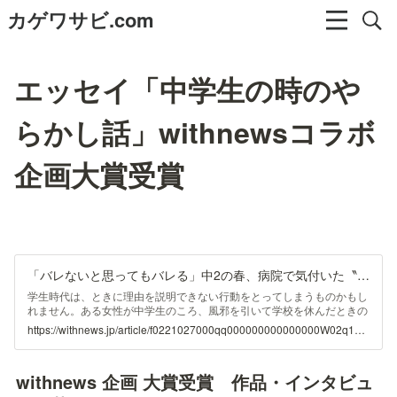
カゲワサビ.com
エッセイ「中学生の時のや
らかし話」withnewsコラボ
企画大賞受賞
「バレないと思ってもバレる」中2の春、病院で気付いた〝やらかし〟
学生時代は、ときに理由を説明できない行動をとってしまうものかもし
れません。ある女性が中学生のころ、風邪を引いて学校を休んだときの
やらかしをマンガにしました。そのエピソードは、いま思えば人生の教
https://withnews.jp/article/f0221027000qq000000000000000W02q11001qq000025201A
訓になっています。 エッセイマンガ家のカゲワサビさん（27）が、中
学2年生の春、風邪を引いて学校を休んだ日のこと。37度台の熱はあり
ましたが、ただ寝ているのはつまらないと、ある行動に出ました。 ...
withnews 企画 大賞受賞　作品・インタビュ